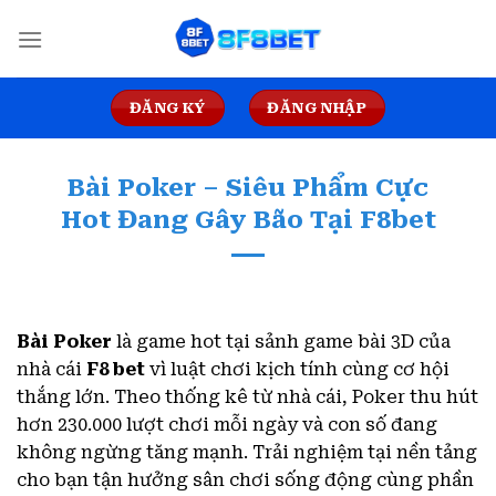
Bỏ
qua
nội
dung
ĐĂNG KÝ
ĐĂNG NHẬP
Bài Poker – Siêu Phẩm Cực
Hot Đang Gây Bão Tại F8bet
Bài Poker
là game hot tại sảnh game bài 3D của
nhà cái
F8 bet
vì luật chơi kịch tính cùng cơ hội
thắng lớn. Theo thống kê từ nhà cái, Poker thu hút
hơn 230.000 lượt chơi mỗi ngày và con số đang
không ngừng tăng mạnh. Trải nghiệm tại nền tảng
cho bạn tận hưởng sân chơi sống động cùng phần