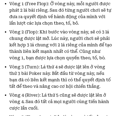
Vòng 1 (Free Flop): Ở vòng này, mỗi người được
phát 2 lá bài riêng. Sau đó từng người chơi sẽ tự
đưa ra quyết định về hành động của mình với
lần lượt các lựa chọn theo, tố, bỏ.
Vòng 2 (Flop): Khi bước vào vòng này, sẽ có 3 lá
chung được lật mở. Lúc này, người chơi sẽ phải
kết hợp 3 lá chung với 2 lá riêng của mình để tạo
thành liên kết mạnh nhất có thể. Cũng như
vòng 1, bạn được lựa chọn quyền theo, tố, bò.
Vòng 3 (Turn): Lá thứ 4 sẽ được lật lên ở vòng
thứ 3 bài Poker này. Bắt đầu từ vòng này, nếu
bạn đã có liên kết mạnh thì có thể quyết định tố
tất để theo và nâng cao cơ hội chiến thắng.
Vòng 4 (River): Lá thứ 5 cũng sẽ được lật lên ở
vòng 4. Sau đó tất cả mọi người cùng tiến hành
cược lần cuối.