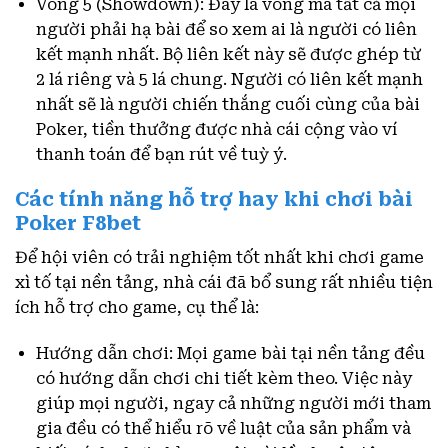
Vòng 5 (Showdown): Đây là vòng mà tất cả mọi
người phải hạ bài để so xem ai là người có liên
kết mạnh nhất. Bộ liên kết này sẽ được ghép từ
2 lá riêng và 5 lá chung. Người có liên kết mạnh
nhất sẽ là người chiến thắng cuối cùng của bài
Poker, tiền thưởng được nhà cái cộng vào ví
thanh toán để bạn rút về tuỳ ý.
Các tính năng hỗ trợ hay khi chơi bài
Poker F8bet
Để hội viên có trải nghiệm tốt nhất khi chơi game
xì tố tại nền tảng, nhà cái đã bổ sung rất nhiều tiện
ích hỗ trợ cho game, cụ thể là:
Hướng dẫn chơi: Mọi game bài tại nền tảng đều
có hướng dẫn chơi chi tiết kèm theo. Việc này
giúp mọi người, ngay cả những người mới tham
gia đều có thể hiểu rõ về luật của sản phẩm và