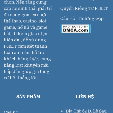
chọn. Nền tảng cung
Quyền Riêng Tư F8BET
cấp hệ sinh thái giải trí
đa dạng gồm cá cược
Câu Hỏi Thường Gặp
thể thao, casino, slot
game, nổ hũ và game
bài, đi kèm giao diện
hiện đại, dễ sử dụng.
F8BET cam kết thanh
toán an toàn, hỗ trợ
khách hàng 24/7, cùng
hàng loạt khuyến mãi
hấp dẫn giúp gia tăng
cơ hội thắng lớn.
SẢN PHẨM
LIÊN HỆ
Địa Chỉ:
62 Đ. Lê Sao,
Casino