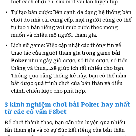
biết cách chơi chỉ sau một vài lần luyện tập.
Tự tạo bàn cược: Bên cạnh đa dạng hệ thống bàn
chơi do nhà cái cung cấp, mọi người cũng có thể
tự tạo 1 bàn riêng với mức cược theo mong
muốn và chiêu mộ người tham gia.
Lịch sử game: Việc cập nhật các thông tin về
thao tác của người tham gia trong game
bài
Poker
như ngày giờ cược, số tiền cược, số tiền
thắng và thua,…sẽ giúp ích rất nhiều cho bạn.
Thông qua bảng thống kê này, bạn có thể nắm
bắt được quá trình chơi của bản thân và điều
chỉnh chiến lược cho phù hợp.
3 kinh nghiệm chơi bài Poker hay nhất
từ các cố vấn F8bet
Để chơi thành thạo, bạn cần rèn luyện qua nhiều
lần tham gia và có sự đúc kết riêng của bản thân