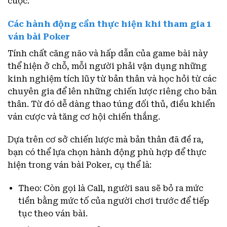
cuộc.
Các hành động cần thực hiện khi tham gia 1
ván bài Poker
Tính chất căng não và hấp dẫn của game bài này
thể hiện ở chỗ, mỗi người phải vận dụng những
kinh nghiệm tích lũy từ bản thân và học hỏi từ các
chuyên gia để lên những chiến lược riêng cho bản
thân. Từ đó dễ dàng thao túng đối thủ, điều khiển
ván cược và tăng cơ hội chiến thắng.
Dựa trên cơ sở chiến lược mà bản thân đã đề ra,
bạn có thể lựa chọn hành động phù hợp để thực
hiện trong ván bài Poker, cụ thể là:
Theo: Còn gọi là Call, người sau sẽ bỏ ra mức
tiền bằng mức tố của người chơi trước để tiếp
tục theo ván bài.