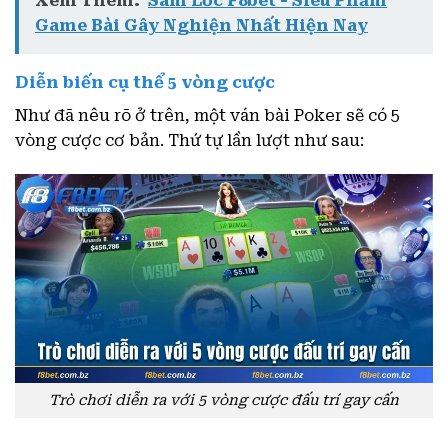
Xem Thêm:
Sâm Lốc F8bet - Siêu Phẩm
Game Bài Gây Nghiện Nhất Hiện Nay
Diễn biến cụ thể 5 vòng cược
Như đã nêu rõ ở trên, một ván bài Poker sẽ có 5
vòng cược cơ bản. Thứ tự lần lượt như sau:
Trò chơi diễn ra với 5 vòng cược đấu trí gay cấn