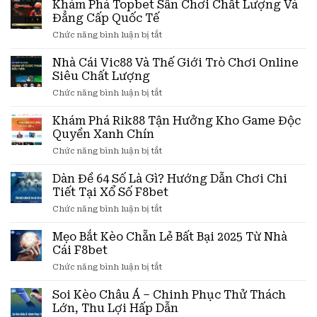
Khám Phá Topbet Sân Chơi Chất Lượng Và
Đẳng Cấp Quốc Tế
Chức năng bình luận bị tắt
ở
Khám
Phá
Nhà Cái Vic88 Và Thế Giới Trò Chơi Online
Topbet
Siêu Chất Lượng
Sân
Chức năng bình luận bị tắt
ở
Chơi
Nhà
Chất
Cái
Khám Phá Rik88 Tận Hưởng Kho Game Độc
Lượng
Vic88
Và
Quyền Xanh Chín
Và
Đẳng
Chức năng bình luận bị tắt
ở
Thế
Cấp
Khám
Giới
Quốc
Phá
Dàn Đề 64 Số Là Gì? Hướng Dẫn Chơi Chi
Trò
Tế
Rik88
Chơi
Tiết Tại Xổ Số F8bet
Tận
Online
Chức năng bình luận bị tắt
ở
Hưởng
Siêu
Dàn
Kho
Chất
Đề
Mẹo Bắt Kèo Chẵn Lẻ Bất Bại 2025 Từ Nhà
Game
Lượng
64
Độc
Cái F8bet
Số
Quyền
Chức năng bình luận bị tắt
ở
Là
Xanh
Mẹo
Gì?
Chín
Bắt
Soi Kèo Châu Á – Chinh Phục Thử Thách
Hướng
Kèo
Dẫn
Lớn, Thu Lợi Hấp Dẫn
Chẵn