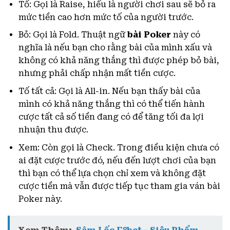
Tố: Gọi là Raise, hiểu là người chơi sau sẽ bỏ ra
mức tiền cao hơn mức tố của người trước.
Bỏ: Gọi là Fold. Thuật ngữ
bài Poker
này có
nghĩa là nếu bạn cho rằng bài của mình xấu và
không có khả năng thắng thì được phép bỏ bài,
nhưng phải chấp nhận mất tiền cược.
Tố tất cả: Gọi là All-in. Nếu bạn thấy bài của
mình có khả năng thắng thì có thể tiến hành
cược tất cả số tiền đang có để tăng tối đa lợi
nhuận thu được.
Xem: Còn gọi là Check. Trong điều kiện chưa có
ai đặt cược trước đó, nếu đến lượt chơi của bạn
thì bạn có thể lựa chọn chỉ xem và không đặt
cược tiền mà vẫn được tiếp tục tham gia ván bài
Poker này.