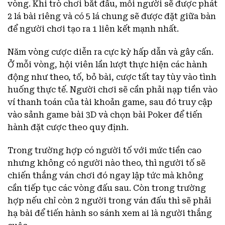
vòng. Khi trò chơi bắt đầu, mỗi người sẽ được phát
2 lá bài riêng và có 5 lá chung sẽ được đặt giữa bàn
để người chơi tạo ra 1 liên kết mạnh nhất.
Năm vòng cược diễn ra cực kỳ hấp dẫn và gây cấn.
Ở mỗi vòng, hội viên lần lượt thực hiện các hành
động như theo, tố, bỏ bài, cược tất tay tùy vào tình
huống thực tế. Người chơi sẽ cần phải nạp tiền vào
ví thanh toán của tài khoản game, sau đó truy cập
vào sảnh game bài 3D và chọn bài Poker để tiến
hành đặt cược theo quy định.
Trong trường hợp có người tố với mức tiền cao
nhưng không có người nào theo, thì người tố sẽ
chiến thắng ván chơi đó ngay lập tức mà không
cần tiếp tục các vòng đấu sau. Còn trong trường
hợp nếu chỉ còn 2 người trong ván đấu thì sẽ phải
hạ bài để tiến hành so sánh xem ai là người thắng