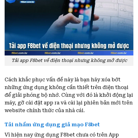
Tải app F8bet về điện thoại nhưng không mở được
Cách khắc phục vấn đề này là bạn hãy xóa bớt
những ứng dụng không cần thiết trên điện thoại
để giải phóng bộ nhớ. Cùng với đó là khởi động lại
máy, gỡ cài đặt app ra và cài lại phiên bản mới trên
website chính thức của nhà cái.
Tải nhầm ứng dụng giả mạo F8bet
Vì hiện nay ứng dụng F8bet chưa có trên App