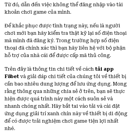
Từ đó, dẫn đến việc không thể đăng nhập vào tài
khoản chơi game của mình.
Để khắc phục được tình trạng này, nếu là người
chơi mới bạn hãy kiểm tra thật kỹ lại số điện thoại
mà mình đã đăng ký. Trong trường hợp số điện
thoại đã chính xác thì bạn hãy liên hệ với bộ phận
hỗ trợ của nhà cái để được cấp mã thủ công.
Trên đây là thông tin chi tiết về cách
tải app
F8bet
và giải đáp chi tiết của chúng tôi về thiết bị
cần bao nhiêu dung lượng để lưu ứng dụng. Mong
rằng thông qua những chia sẻ ở trên, bạn sẽ thực
hiện được quá trình này một cách suôn sẻ và
nhanh chóng nhất. Hãy bắt tai vào tải và cài đặt
ứng dụng giải trí xanh chín này về thiết bị di động
để có được trải nghiệm chơi game tiện lợi nhất
nhé.