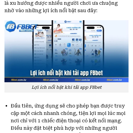
là xu hướng được nhiều người chơi ưa chuộng
nhờ vào những lợi ích nổi bật sau đây:
Lợi ích nổi bật khi tải app F8bet
Đầu tiên, ứng dụng sẽ cho phép bạn được truy
cập một cách nhanh chóng, tiện lợi mọi lúc mọi
nơi chỉ với 1 chiếc điện thoại có kết nối mạng.
Điều này đặt biệt phù hợp với những người