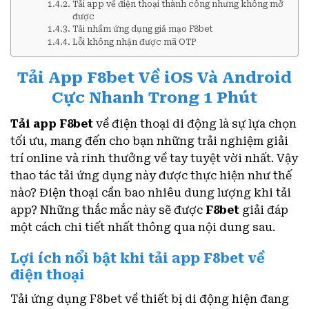
Tải app về điện thoại thành công nhưng không mở
được
Tải nhầm ứng dụng giả mạo F8bet
Lỗi không nhận được mã OTP
Tải App F8bet Về iOS Và Android
Cực Nhanh Trong 1 Phút
Tải app F8bet
về điện thoại di động là sự lựa chọn
tối ưu, mang đến cho bạn những trải nghiệm giải
trí online và rinh thưởng về tay tuyệt vời nhất. Vậy
thao tác tải ứng dụng này được thực hiện như thế
nào? Điện thoại cần bao nhiêu dung lượng khi tải
app? Những thắc mắc này sẽ được
F8bet
giải đáp
một cách chi tiết nhất thông qua nội dung sau.
Lợi ích nổi bật khi tải app F8bet về
điện thoại
Tải ứng dụng F8bet về thiết bị di động hiện đang