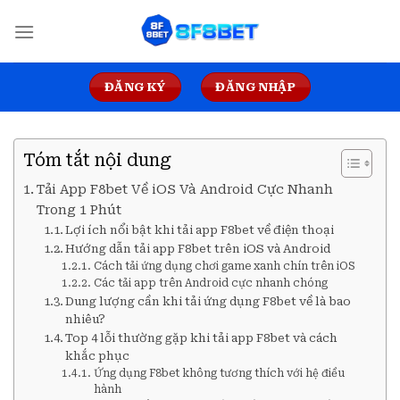
Bỏ
qua
nội
dung
ĐĂNG KÝ
ĐĂNG NHẬP
Tóm tắt nội dung
Tải App F8bet Về iOS Và Android Cực Nhanh
Trong 1 Phút
Lợi ích nổi bật khi tải app F8bet về điện thoại
Hướng dẫn tải app F8bet trên iOS và Android
Cách tải ứng dụng chơi game xanh chín trên iOS
Các tải app trên Android cực nhanh chóng
Dung lượng cần khi tải ứng dụng F8bet về là bao
nhiêu?
Top 4 lỗi thường gặp khi tải app F8bet và cách
khắc phục
Ứng dụng F8bet không tương thích với hệ điều
hành