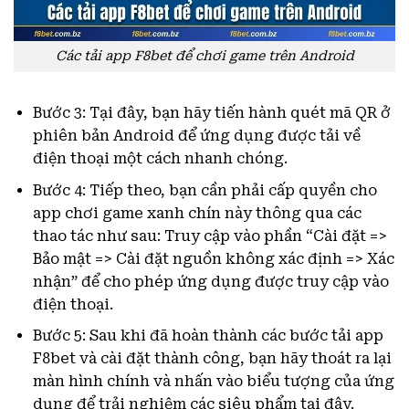
Các tải app F8bet để chơi game trên Android
Bước 3: Tại đây, bạn hãy tiến hành quét mã QR ở
phiên bản Android để ứng dụng được tải về
điện thoại một cách nhanh chóng.
Bước 4: Tiếp theo, bạn cần phải cấp quyền cho
app chơi game xanh chín này thông qua các
thao tác như sau: Truy cập vào phần “Cài đặt =>
Bảo mật => Cài đặt nguồn không xác định => Xác
nhận” để cho phép ứng dụng được truy cập vào
điện thoại.
Bước 5: Sau khi đã hoàn thành các bước tải app
F8bet và cài đặt thành công, bạn hãy thoát ra lại
màn hình chính và nhấn vào biểu tượng của ứng
dụng để trải nghiệm các siêu phẩm tại đây.