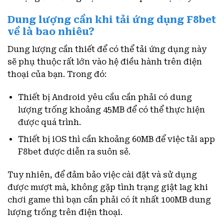
Dung lượng cần khi tải ứng dụng F8bet
về là bao nhiêu?
Dung lượng cần thiết để có thể tải ứng dụng này
sẽ phụ thuộc rất lớn vào hệ điều hành trên điện
thoại của bạn. Trong đó:
Thiết bị Android yêu cầu cần phải có dung
lượng trống khoảng 45MB để có thể thực hiện
được quá trình.
Thiết bị iOS thì cần khoảng 60MB để việc tải app
F8bet được diễn ra suôn sẻ.
Tuy nhiên, để đảm bảo việc cài đặt và sử dụng
được mượt mà, không gặp tình trạng giật lag khi
chơi game thì bạn cần phải có ít nhất 100MB dung
lượng trống trên điện thoại.