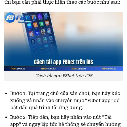
thì bạn cần phải thực hiện theo các bước như sau:
Cách tải app F8bet trên iOS
Bước 1: Tại trang chủ của sân chơi, bạn hãy kéo
xuống và nhấn vào chuyên mục “F8bet app” để
bắt đầu quá trình tải ứng dụng.
Bước 2: Tiếp đến, bạn hãy nhấn vào nút “Tải
app” và ngay lập tức hệ thống sẽ chuyển hướng