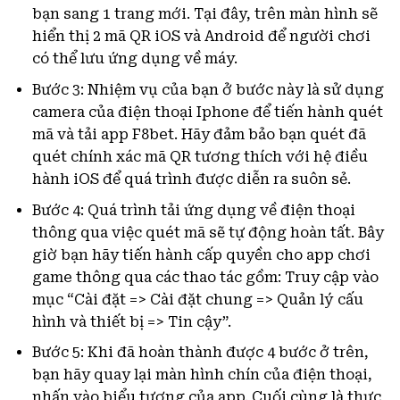
bạn sang 1 trang mới. Tại đây, trên màn hình sẽ
hiển thị 2 mã QR iOS và Android để người chơi
có thể lưu ứng dụng về máy.
Bước 3: Nhiệm vụ của bạn ở bước này là sử dụng
camera của điện thoại Iphone để tiến hành quét
mã và tải app F8bet. Hãy đảm bảo bạn quét đã
quét chính xác mã QR tương thích với hệ điều
hành iOS để quá trình được diễn ra suôn sẻ.
Bước 4: Quá trình tải ứng dụng về điện thoại
thông qua việc quét mã sẽ tự động hoàn tất. Bây
giờ bạn hãy tiến hành cấp quyền cho app chơi
game thông qua các thao tác gồm: Truy cập vào
mục “Cài đặt => Cài đặt chung => Quản lý cấu
hình và thiết bị => Tin cậy”.
Bước 5: Khi đã hoàn thành được 4 bước ở trên,
bạn hãy quay lại màn hình chín của điện thoại,
nhấn vào biểu tượng của app. Cuối cùng là thực