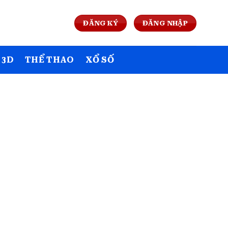
ĐĂNG KÝ
ĐĂNG NHẬP
 3D
THỂ THAO
XỔ SỐ