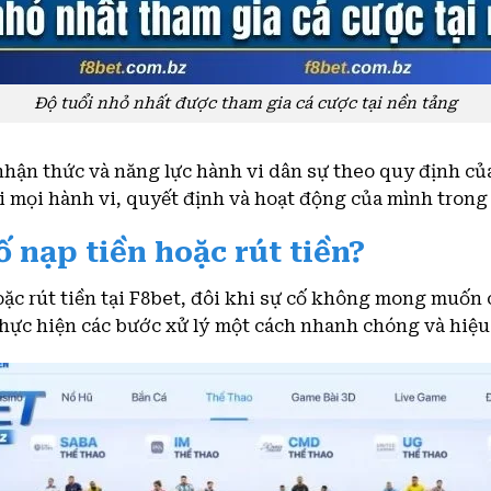
Độ tuổi nhỏ nhất được tham gia cá cược tại nền tảng
nhận thức và năng lực hành vi dân sự theo quy định củ
i mọi hành vi, quyết định và hoạt động của mình trong s
 nạp tiền hoặc rút tiền?
oặc rút tiền tại F8bet, đôi khi sự cố không mong muốn c
thực hiện các bước xử lý một cách nhanh chóng và hiệu