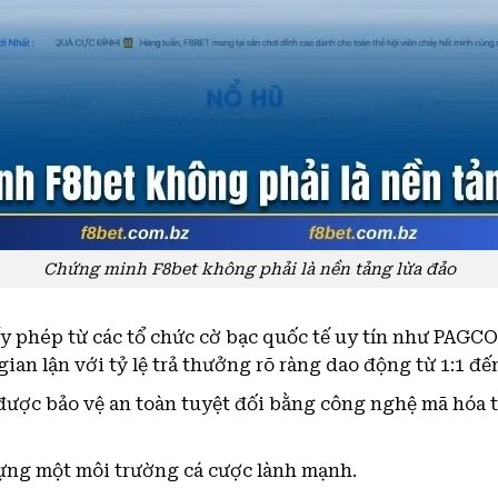
Chứng minh F8bet không phải là nền tảng lừa đảo
y phép từ các tổ chức cờ bạc quốc tế uy tín như PAGC
an lận với tỷ lệ trả thưởng rõ ràng dao động từ 1:1 đến
ược bảo vệ an toàn tuyệt đối bằng công nghệ mã hóa tiê
dựng một môi trường cá cược lành mạnh.