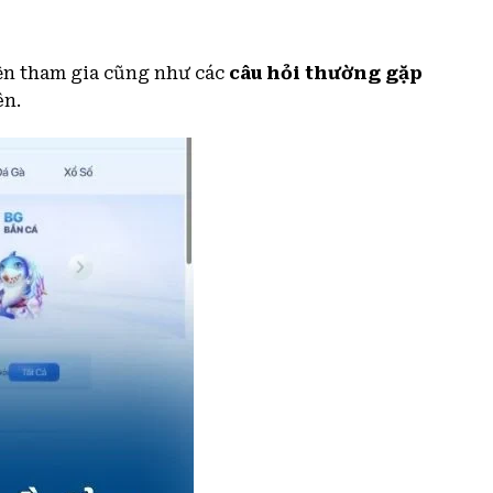
iện tham gia cũng như các
câu hỏi thường gặp
ên.