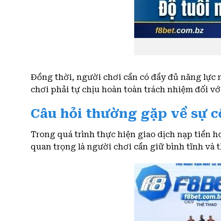
Đồng thời, người chơi cần có đầy đủ năng lực 
chơi phải tự chịu hoàn toàn trách nhiệm đối vớ
Câu hỏi thường gặp về sự cố
Trong quá trình thực hiện giao dịch nạp tiền h
quan trọng là người chơi cần giữ bình tĩnh và 