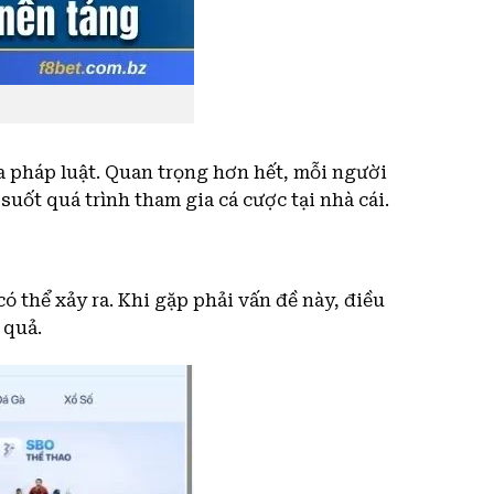
a pháp luật. Quan trọng hơn hết, mỗi người
uốt quá trình tham gia cá cược tại nhà cái.
ó thể xảy ra. Khi gặp phải vấn đề này, điều
 quả.