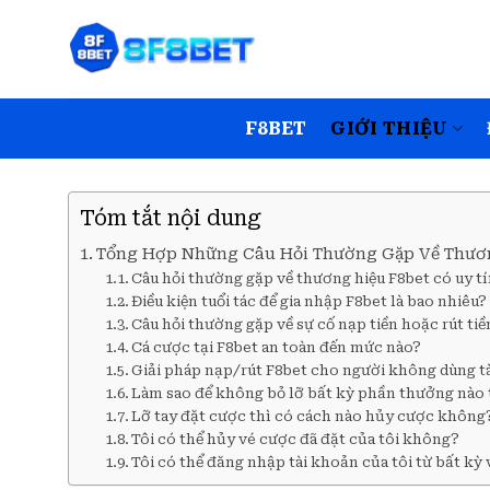
Bỏ
qua
nội
dung
F8BET
GIỚI THIỆU
Tóm tắt nội dung
Tổng Hợp Những Câu Hỏi Thường Gặp Về Thươ
Câu hỏi thường gặp về thương hiệu F8bet có uy tí
Điều kiện tuổi tác để gia nhập F8bet là bao nhiêu?
Câu hỏi thường gặp về sự cố nạp tiền hoặc rút tiề
Cá cược tại F8bet an toàn đến mức nào?
Giải pháp nạp/rút F8bet cho người không dùng t
Làm sao để không bỏ lỡ bất kỳ phần thưởng nào 
Lỡ tay đặt cược thì có cách nào hủy cược không
Tôi có thể hủy vé cược đã đặt của tôi không?
Tôi có thể đăng nhập tài khoản của tôi từ bất kỳ 