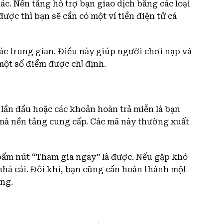
ác. Nền tảng hỗ trợ bạn giao dịch bằng các loại
ợc thì bạn sẽ cần có một ví tiền điện tử cá
tác trung gian. Điều này giúp người chơi nạp và
một số điểm được chỉ định.
lần đầu hoặc các khoản hoàn trả miễn là bạn
mà nền tảng cung cấp. Các mã này thường xuất
 bấm nút “Tham gia ngay” là được. Nếu gặp khó
hà cái. Đôi khi, bạn cũng cần hoàn thành một
ởng.