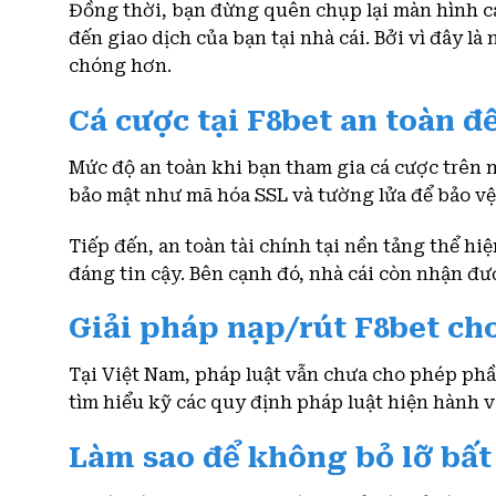
Đồng thời, bạn đừng quên chụp lại màn hình cá
đến giao dịch của bạn tại nhà cái. Bởi vì đây l
chóng hơn.
Cá cược tại F8bet an toàn 
Mức độ an toàn khi bạn tham gia cá cược trên 
bảo mật như mã hóa SSL và tường lửa để bảo vệ 
Tiếp đến, an toàn tài chính tại nền tảng thể hi
đáng tin cậy. Bên cạnh đó, nhà cái còn nhận đ
Giải pháp nạp/rút F8bet c
Tại Việt Nam, pháp luật vẫn chưa cho phép phầ
tìm hiểu kỹ các quy định pháp luật hiện hành v
Làm sao để không bỏ lỡ bất