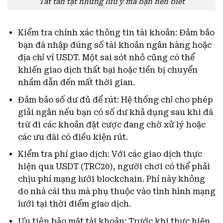
Tất tần tật những lưu ý mà bạn nên biết
Kiểm tra chính xác thông tin tài khoản: Đảm bảo
bạn đã nhập đúng số tài khoản ngân hàng hoặc
địa chỉ ví USDT. Một sai sót nhỏ cũng có thể
khiến giao dịch thất bại hoặc tiền bị chuyển
nhầm dẫn đến mất thời gian.
Đảm bảo số dư đủ để rút: Hệ thống chỉ cho phép
giải ngân nếu bạn có số dư khả dụng sau khi đã
trừ đi các khoản đặt cược đang chờ xử lý hoặc
các ưu đãi có điều kiện rút.
Kiểm tra phí giao dịch: Với các giao dịch thực
hiện qua USDT (TRC20), người chơi có thể phải
chịu phí mạng lưới blockchain. Phí này không
do nhà cái thu mà phụ thuộc vào tình hình mạng
lưới tại thời điểm giao dịch.
Ưu tiên bảo mật tài khoản: Trước khi thực hiện