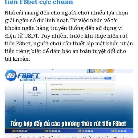
tiền F8bet cực chuẩn
Nhà cái mang đến cho người chơi nhiều lựa chọn
giải ngân số dư linh hoạt. Từ việc nhận về tài
khoản ngân hàng truyền thống đến sử dụng ví
điện tử USDT. Tuy nhiên, trước khi thực hiện rút
tiền F8bet, người chơi cần thiết lập mật khẩu nhận
tiền riêng biệt để đảm bảo an toàn tuyệt đối cho
tài khoản.