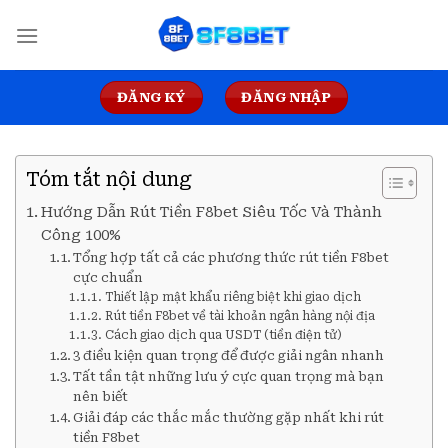
Bỏ
qua
nội
dung
ĐĂNG KÝ
ĐĂNG NHẬP
Tóm tắt nội dung
Hướng Dẫn Rút Tiền F8bet Siêu Tốc Và Thành
Công 100%
Tổng hợp tất cả các phương thức rút tiền F8bet
cực chuẩn
Thiết lập mật khẩu riêng biệt khi giao dịch
Rút tiền F8bet về tài khoản ngân hàng nội địa
Cách giao dịch qua USDT (tiền điện tử)
3 điều kiện quan trọng để được giải ngân nhanh
Tất tần tật những lưu ý cực quan trọng mà bạn
nên biết
Giải đáp các thắc mắc thường gặp nhất khi rút
tiền F8bet