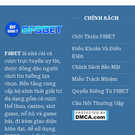
CHÍNH SÁCH
Giới Thiệu F8BET
Điều Khoản Và Điều
F8BET
là nhà cái cá
Kiện
cược trực tuyến uy tín,
Chính Sách Bảo Mật
được đông đảo người
chơi tin tưởng lựa
Miễn Trách Nhiệm
chọn. Nền tảng cung
Quyền Riêng Tư F8BET
cấp hệ sinh thái giải trí
đa dạng gồm cá cược
Câu Hỏi Thường Gặp
thể thao, casino, slot
game, nổ hũ và game
bài, đi kèm giao diện
hiện đại, dễ sử dụng.