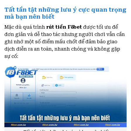
Tất tần tật những lưu ý cực quan trọng
mà bạn nên biết
Mặc dù quá trình
rút tiền F8bet
được tối ưu để
đơn giản và dễ thao tác nhưng người chơi vẫn cần
ghi nhớ một số điểm mấu chốt để đảm bảo giao
dịch diễn ra an toàn, nhanh chóng và không gặp
sự cố: