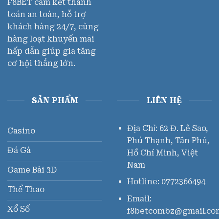
F8BET cam kết thanh
toán an toàn, hỗ trợ
khách hàng 24/7, cùng
hàng loạt khuyến mãi
hấp dẫn giúp gia tăng
cơ hội thắng lớn.
SẢN PHẨM
LIÊN HỆ
Địa Chỉ:
62 Đ. Lê Sao,
Casino
Phú Thạnh, Tân Phú,
Đá Gà
Hồ Chí Minh, Việt
Nam
Game Bài 3D
Hotline:
0772366494
Thể Thao
Email:
Xổ Số
f8betcombz@gmail.co