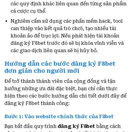
các quy định khác liên quan đến từng sản phẩm
cá cược cụ thể.
Nghiêm cấm sử dụng các phần mềm hack, tool
can thiệp vào kết quả trò chơi, tạo nhiều tài
khoản ảo để trục lợi. Nếu phát hiện tài khoản
đăng ký F8bet trước đó sẽ bị khóa vĩnh viễn và
các giao dịch liên quan sẽ bị hủy bỏ.
Hướng dẫn các bước đăng ký F8bet
đơn giản cho người mới
Để trở thành thành viên của cộng đồng và tận
hưởng những ưu đãi đặc biệt, bạn chỉ cần thực
hiện theo các bước hướng dẫn chi tiết dưới đây để
đăng ký F8bet thành công:
Bước 1: Vào website chính thức của F8bet
Bạn bắt đầu quy trình
đăng ký F8bet
bằng cách