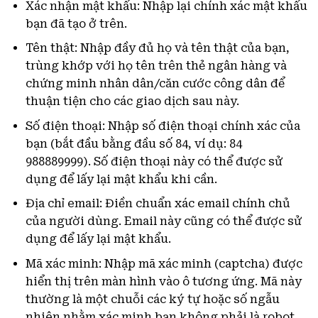
Xác nhận mật khẩu: Nhập lại chính xác mật khẩu
bạn đã tạo ở trên.
Tên thật: Nhập đầy đủ họ và tên thật của bạn,
trùng khớp với họ tên trên thẻ ngân hàng và
chứng minh nhân dân/căn cước công dân để
thuận tiện cho các giao dịch sau này.
Số điện thoại: Nhập số điện thoại chính xác của
bạn (bắt đầu bằng đầu số 84, ví dụ: 84
988889999). Số điện thoại này có thể được sử
dụng để lấy lại mật khẩu khi cần.
Địa chỉ email: Điền chuẩn xác email chính chủ
của người dùng. Email này cũng có thể được sử
dụng để lấy lại mật khẩu.
Mã xác minh: Nhập mã xác minh (captcha) được
hiển thị trên màn hình vào ô tương ứng. Mã này
thường là một chuỗi các ký tự hoặc số ngẫu
nhiên nhằm xác minh bạn không phải là robot.