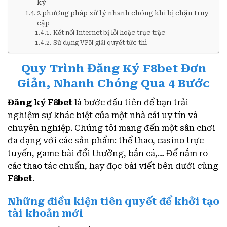
ký
2 phương pháp xử lý nhanh chóng khi bị chặn truy
cập
Kết nối Internet bị lỗi hoặc trục trặc
Sử dụng VPN giải quyết tức thì
Quy Trình Đăng Ký F8bet Đơn
Giản, Nhanh Chóng Qua 4 Bước
Đăng ký F8bet
là bước đầu tiên để bạn trải
nghiệm sự khác biệt của một nhà cái uy tín và
chuyên nghiệp. Chúng tôi mang đến một sân chơi
đa dạng với các sản phẩm: thể thao, casino trực
tuyến, game bài đổi thưởng, bắn cá,… Để nắm rõ
các thao tác chuẩn, hãy đọc bài viết bên dưới cùng
F8bet
.
Những điều kiện tiên quyết để khởi tạo
tài khoản mới