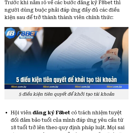
Trước khi nắm rõ về các bước đăng ký F8bet thì
người dùng buộc phải đáp ứng đầy đủ các điều
kiện sau để trở thành thành viên chính thức:
5 điều kiện tiên quyết để khởi tạo tài khoản
Hội viên
đăng ký F8bet
có trách nhiệm tuyệt
đối đảm bảo tuổi của mình đáp ứng yêu cầu từ
18 tuổi trở lên theo quy định pháp luật. Mọi sai