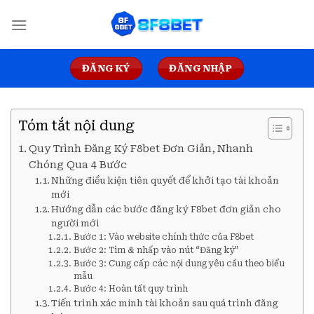
Bỏ
qua
nội
dung
ĐĂNG KÝ
ĐĂNG NHẬP
Tóm tắt nội dung
Quy Trình Đăng Ký F8bet Đơn Giản, Nhanh
Chóng Qua 4 Bước
Những điều kiện tiên quyết để khởi tạo tài khoản
mới
Hướng dẫn các bước đăng ký F8bet đơn giản cho
người mới
Bước 1: Vào website chính thức của F8bet
Bước 2: Tìm & nhấp vào nút “Đăng ký”
Bước 3: Cung cấp các nội dung yêu cầu theo biểu
mẫu
Bước 4: Hoàn tất quy trình
Tiến trình xác minh tài khoản sau quá trình đăng