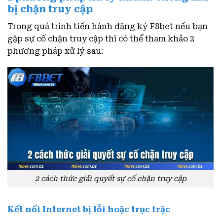
bị chặn truy cập
Trong quá trình tiến hành đăng ký F8bet nếu bạn
gặp sự cố chặn truy cập thì có thể tham khảo 2
phương pháp xử lý sau:
2 cách thức giải quyết sự cố chặn truy cập
Kết nối Internet bị lỗi hoặc trục trặc