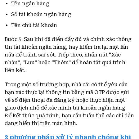
Tên ngân hàng
Số tài khoản ngân hàng
Tên chủ tài khoản
Bước 5: Sau khi đã điền đầy đủ và chính xác thông
tin tài khoản ngân hàng, hãy kiểm tra lại một lần
nữa để tránh sai sót. Tiếp theo, nhấn nút “Xác
nhận”, “Lưu” hoặc “Thêm” để hoàn tất quá trình
liên kết.
Trong một số trường hợp, nhà cái có thể yêu cầu
bạn xác thực lại thông tin bằng mã OTP được gửi
về số điện thoại đã đăng ký hoặc thực hiện một
giao dịch nhỏ để xác minh tài khoản ngân hàng.
Để kết thúc quá trình, bạn cần tuân thủ các chỉ dẫn
đang hiển thị trên màn hình.
2 phương pháp xử lý nhanh chóng khi