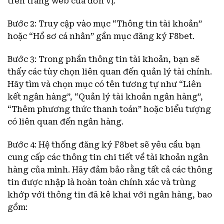
trên trang web của đơn vị.
Bước 2: Truy cập vào mục “Thông tin tài khoản”
hoặc “Hồ sơ cá nhân” gần mục đăng ký F8bet.
Bước 3: Trong phần thông tin tài khoản, bạn sẽ
thấy các tùy chọn liên quan đến quản lý tài chính.
Hãy tìm và chọn mục có tên tương tự như “Liên
kết ngân hàng”, “Quản lý tài khoản ngân hàng”,
“Thêm phương thức thanh toán” hoặc biểu tượng
có liên quan đến ngân hàng.
Bước 4: Hệ thống đăng ký F8bet sẽ yêu cầu bạn
cung cấp các thông tin chi tiết về tài khoản ngân
hàng của mình. Hãy đảm bảo rằng tất cả các thông
tin được nhập là hoàn toàn chính xác và trùng
khớp với thông tin đã kê khai với ngân hàng, bao
gồm: