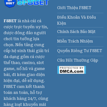
Giới Thiệu F8BET
Điều Khoản Và Điều
F8BET
là nhà cái cá
Kiện
cược trực tuyến uy tín,
Chính Sách Bảo Mật
được đông đảo người
chơi tin tưởng lựa
Miễn Trách Nhiệm
chọn. Nền tảng cung
Quyền Riêng Tư F8BET
cấp hệ sinh thái giải trí
đa dạng gồm cá cược
Câu Hỏi Thường Gặp
thể thao, casino, slot
game, nổ hũ và game
bài, đi kèm giao diện
hiện đại, dễ sử dụng.
F8BET cam kết thanh
toán an toàn, hỗ trợ
khách hàng 24/7, cùng
hàng loạt khuyến mãi