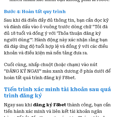
Bước 4: Hoàn tất quy trình
Sau khi đã điền đầy đủ thông tin, bạn cần đọc kỹ
và đánh dấu vào ô vuông trước dòng chữ “Tôi đã
đủ 18 tuổi và đồng ý với ‘Thỏa thuận đăng ký
người dùng'”. Hành động này xác nhận rằng bạn
đã đáp ứng độ tuổi hợp lệ và đồng ý với các điều
khoản và điều kiện mà nền tảng đưa ra.
Cuối cùng, nhấp chuột (hoặc chạm) vào nút
“ĐĂNG KÝ NGAY” màu xanh dương ở phía dưới để
hoàn tất quá trình đăng ký F8bet.
Tiến trình xác minh tài khoản sau quá
trình đăng ký
Ngay sau khi
đăng ký F8bet
thành công, bạn cần
tiến hành xác minh và liên kết tài khoản ngân