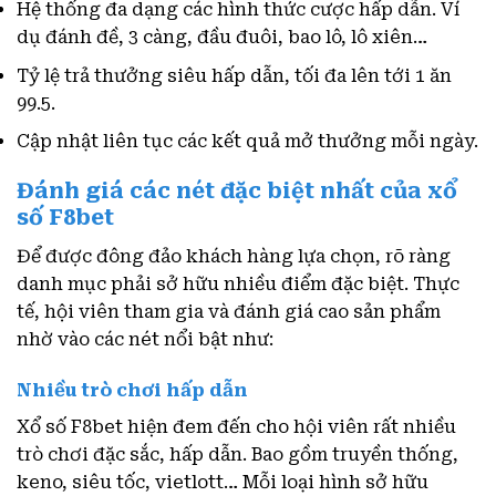
Hệ thống đa dạng các hình thức cược hấp dẫn. Ví
dụ đánh đề, 3 càng, đầu đuôi, bao lô, lô xiên…
Tỷ lệ trả thưởng siêu hấp dẫn, tối đa lên tới 1 ăn
99.5.
Cập nhật liên tục các kết quả mở thưởng mỗi ngày.
Đánh giá các nét đặc biệt nhất của xổ
số F8bet
Để được đông đảo khách hàng lựa chọn, rõ ràng
danh mục phải sở hữu nhiều điểm đặc biệt. Thực
tế, hội viên tham gia và đánh giá cao sản phẩm
nhờ vào các nét nổi bật như:
Nhiều trò chơi hấp dẫn
Xổ số F8bet hiện đem đến cho hội viên rất nhiều
trò chơi đặc sắc, hấp dẫn. Bao gồm truyền thống,
keno, siêu tốc, vietlott… Mỗi loại hình sở hữu