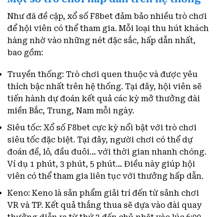
Như đã đề cập, xổ số F8bet đảm bảo nhiều trò chơi
để hội viên có thể tham gia. Mỗi loại thu hút khách
hàng nhờ vào những nét đặc sắc, hấp dẫn nhất,
bao gồm:
Truyền thống: Trò chơi quen thuộc và được yêu
thích bậc nhất trên hệ thống. Tại đây, hội viên sẽ
tiến hành dự đoán kết quả các kỳ mở thưởng đài
miền Bắc, Trung, Nam mỗi ngày.
Siêu tốc: Xổ số F8bet cực kỳ nổi bật với trò chơi
siêu tốc đặc biệt. Tại đây, người chơi có thể dự
đoán đề, lô, đầu đuôi… với thời gian nhanh chóng.
Ví dụ 1 phút, 3 phút, 5 phút… Điều này giúp hội
viên có thể tham gia liên tục với thưởng hấp dẫn.
Keno: Keno là sản phẩm giải trí đến từ sảnh chơi
VR và TP. Kết quả thắng thua sẽ dựa vào đài quay