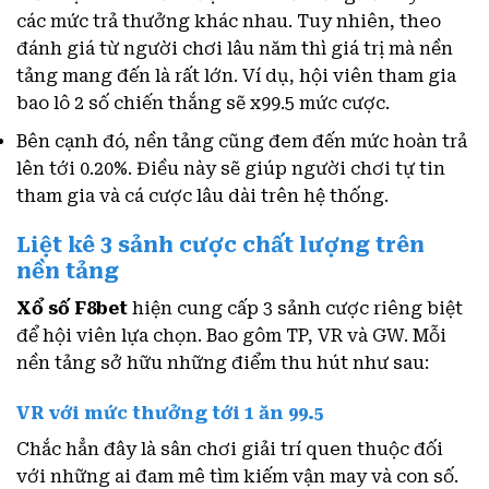
các mức trả thưởng khác nhau. Tuy nhiên, theo
đánh giá từ người chơi lâu năm thì giá trị mà nền
tảng mang đến là rất lớn. Ví dụ, hội viên tham gia
bao lô 2 số chiến thắng sẽ x99.5 mức cược.
Bên cạnh đó, nền tảng cũng đem đến mức hoàn trả
lên tới 0.20%. Điều này sẽ giúp người chơi tự tin
tham gia và cá cược lâu dài trên hệ thống.
Liệt kê 3 sảnh cược chất lượng trên
nền tảng
Xổ số F8bet
hiện cung cấp 3 sảnh cược riêng biệt
để hội viên lựa chọn. Bao gôm TP, VR và GW. Mỗi
nền tảng sở hữu những điểm thu hút như sau:
VR với mức thưởng tới 1 ăn 99.5
Chắc hẳn đây là sân chơi giải trí quen thuộc đối
với những ai đam mê tìm kiếm vận may và con số.