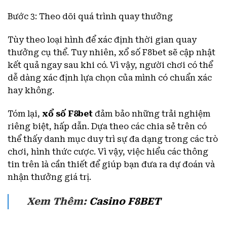
Bước 3: Theo dõi quá trình quay thưởng
Tùy theo loại hình để xác định thời gian quay
thưởng cụ thể. Tuy nhiên, xổ số F8bet sẽ cập nhật
kết quả ngay sau khi có. Vì vậy, người chơi có thể
dễ dàng xác định lựa chọn của mình có chuẩn xác
hay không.
Tóm lại,
xổ số F8bet
đảm bảo những trải nghiệm
riêng biệt, hấp dẫn. Dựa theo các chia sẻ trên có
thể thấy danh mục duy trì sự đa dạng trong các trò
chơi, hình thức cược. Vì vậy, việc hiểu các thông
tin trên là cần thiết để giúp bạn đưa ra dự đoán và
nhận thưởng giá trị.
Xem Thêm:
Casino F8BET