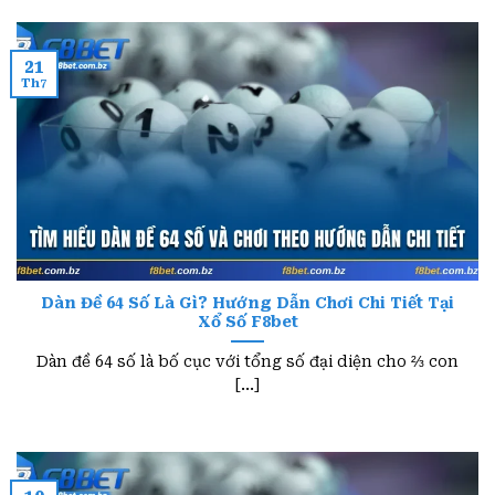
21
Th7
Dàn Đề 64 Số Là Gì? Hướng Dẫn Chơi Chi Tiết Tại
Xổ Số F8bet
Dàn đề 64 số là bố cục với tổng số đại diện cho ⅔ con
[...]