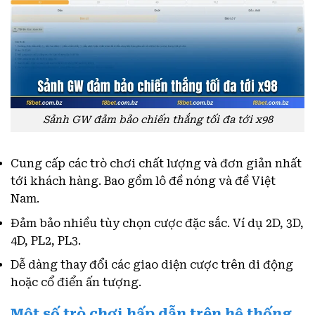
Sảnh GW đảm bảo chiến thắng tối đa tới x98
Cung cấp các trò chơi chất lượng và đơn giản nhất
tới khách hàng. Bao gồm lô đề nóng và đề Việt
Nam.
Đảm bảo nhiều tùy chọn cược đặc sắc. Ví dụ 2D, 3D,
4D, PL2, PL3.
Dễ dàng thay đổi các giao diện cược trên di động
hoặc cổ điển ấn tượng.
Một số trò chơi hấp dẫn trên hệ thống