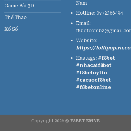
Nam
Game Bài 3D
Hotline:
0772366494
Thể Thao
Email:
Xổ Số
f8betcombz@gmail.co
Website:
https://lollipop.ru.c
Hastags:
#f8bet
#nhacaif8bet
#f8betuytin
#cacuocf8bet
#f8betonline
Copyright 2026 ©
F8BET EMNE