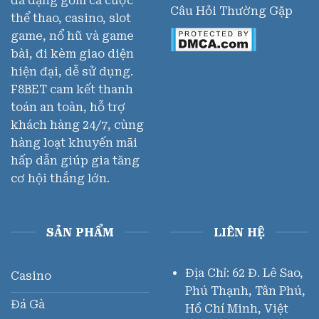
đa dạng gồm cá cược
Câu Hỏi Thường Gặp
thể thao, casino, slot
game, nổ hũ và game
bài, đi kèm giao diện
hiện đại, dễ sử dụng.
F8BET cam kết thanh
toán an toàn, hỗ trợ
khách hàng 24/7, cùng
hàng loạt khuyến mãi
hấp dẫn giúp gia tăng
cơ hội thắng lớn.
SẢN PHẨM
LIÊN HỆ
Địa Chỉ:
62 Đ. Lê Sao,
Casino
Phú Thạnh, Tân Phú,
Đá Gà
Hồ Chí Minh, Việt