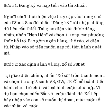
Bước 1: Đăng ký và nạp tiền vào tài khoản
Người chơi thực hiện việc truy cập vào trang chủ
của F8bet. Sau đó nhấn “Đăng ký” rồi nhập những
dữ liệu cần thiết. Tại giao diện vừa được đăng
nhập, nhấp “Nạp tiền” và chọn 1 trong các phương
thức hỗ trợ. Bao gồm ngân hàng, thẻ cào, ví điện
tử. Nhập vào số tiền muốn nạp rồi tiến hành quét
mã.
Bước 2: Xác định sảnh và loại xổ số F8bet
Tại giao diện chính, nhấn “Xổ số” trên thanh menu
và chọn 1 trong 3 sảnh VR, GW, TP. Ở mỗi sảnh tiến
hành chọn trò chơi và loại hình cược phù hợp. Ví
dụ bạn chọn miền Bắc với cược đánh đề. Kế tiếp
hãy nhập vào con số muốn dự đoán, mức cược rồi
xác nhận vé cược.