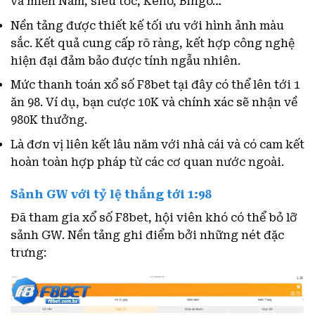
và miền Nam, siêu tốc, Keno, Bingo…
Nền tảng được thiết kế tối ưu với hình ảnh màu
sắc. Kết quả cung cấp rõ ràng, kết hợp công nghệ
hiện đại đảm bảo được tính ngẫu nhiên.
Mức thanh toán xổ số F8bet tại đây có thể lên tới 1
ăn 98. Ví dụ, bạn cược 10K và chính xác sẽ nhận về
980K thưởng.
Là đơn vị liên kết lâu năm với nhà cái và có cam kết
hoàn toàn hợp pháp từ các cơ quan nước ngoài.
Sảnh GW với tỷ lệ thắng tới 1:98
Đã tham gia xổ số F8bet, hội viên khó có thể bỏ lỡ
sảnh GW. Nền tảng ghi điểm bởi những nét đặc
trưng: