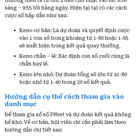
thưởng diễn ra từ thứ 2 đến chủ nhật vào lúc 6:00
sáng – 9:55 tối hằng ngày. Hiện tại tại có các cách
cược số hấp dẫn như sau:
Keno cơ bản: Là dự đoán và quyết định cược
vào 1 con số trong khoảng từ 1-80 hoặc 1-65
sẽ xuất hiện trong kết quả quay thưởng.
Keno chẵn – lẻ: Xác định con số cuối cùng là
chẵn hay lẻ.
Keno lớn nhỏ: Dự đoán tổng số lớn từ 41-80
hoặc nhỏ từ 1-40 trong 20 số kết quả.
Hướng dẫn cụ thể cách tham gia vào
danh mục
Để tham gia xổ số F8bet và dự đoán kết quả không
hề khó. Về cơ bản, hội viên chỉ cần phải làm theo
hướng dẫn chi tiết sau: