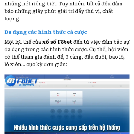
những nét riêng biệt. Tuy nhiên, tất cả đều đảm
bảo những giây phút giải trí đầy thú vị, chất
lượng.
Đa dạng các hình thức cá cược
Một lợi thế của
xổ số F8bet
đến từ việc đảm bảo sự
đa dạng trong các hình thức cược. Cụ thể, hội viên
có thể tham gia đánh đề, 3 càng, đầu đuôi, bao lô,
lô xiên… cực kỳ đơn giản: