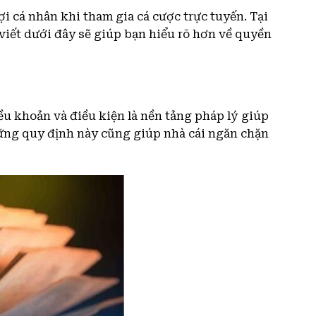
i cá nhân khi tham gia cá cược trực tuyến. Tại
viết dưới đây sẽ giúp bạn hiểu rõ hơn về quyền
u khoản và điều kiện là nền tảng pháp lý giúp
những quy định này cũng giúp nhà cái ngăn chặn