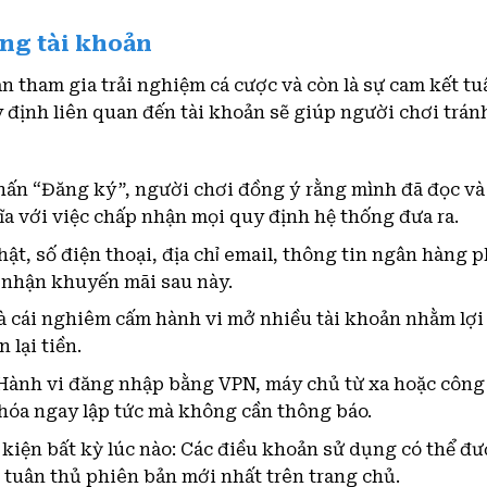
ng tài khoản
ạn tham gia trải nghiệm cá cược và còn là sự cam kết t
y định liên quan đến tài khoản sẽ giúp người chơi trá
nhấn “Đăng ký”, người chơi đồng ý rằng mình đã đọc và
ĩa với việc chấp nhận mọi quy định hệ thống đưa ra.
hật, số điện thoại, địa chỉ email, thông tin ngân hàng 
 nhận khuyến mãi sau này.
à cái nghiêm cấm hành vi mở nhiều tài khoản nhằm lợi 
 lại tiền.
Hành vi đăng nhập bằng VPN, máy chủ từ xa hoặc công c
khóa ngay lập tức mà không cần thông báo.
kiện bất kỳ lúc nào: Các điều khoản sử dụng có thể đ
 tuân thủ phiên bản mới nhất trên trang chủ.