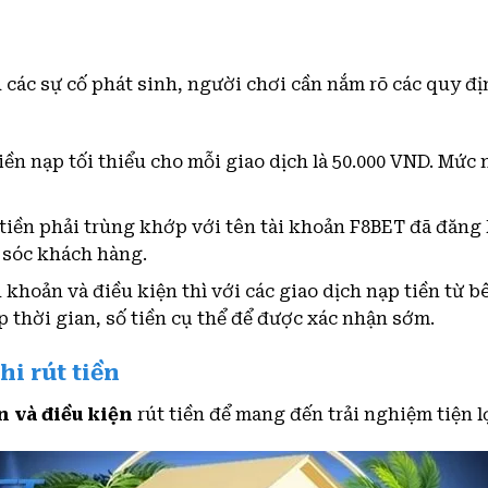
các sự cố phát sinh, người chơi cần nắm rõ các quy đị
tiền nạp tối thiểu cho mỗi giao dịch là 50.000 VND. Mứ
tiền phải trùng khớp với tên tài khoản F8BET đã đăng k
 sóc khách hàng.
khoản và điều kiện thì với các giao dịch nạp tiền từ b
 thời gian, số tiền cụ thể để được xác nhận sớm.
i rút tiền
n và điều kiện
rút tiền để mang đến trải nghiệm tiện l