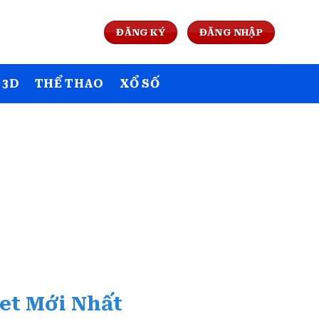
ĐĂNG KÝ
ĐĂNG NHẬP
 3D
THỂ THAO
XỔ SỐ
bet Mới Nhất