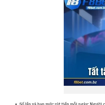
Số lần và hạn mức rút tiền mỗi ngày: Người c